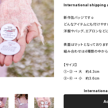
International shipping 
新作缶バッジです☺︎
どんなアイテムにも付けやす
洋服やバッグ、エプロンなど
表面はマットとなっております
組み合わせは4種類の中から
【サイズ】
①・② → 大 約4.3cm
③・④ → 小 約3.6cm
Internationa
Ad