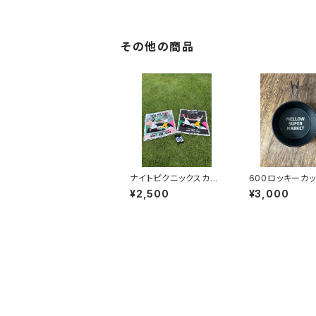
その他の商品
ナイトピクニックスカー
600ロッキーカ
フ
装（MELLOW S
¥2,500
¥3,000
MARKET）