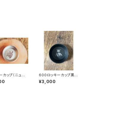
ーカップ（ニュー
600ロッキーカップ黒塗
装（HIKE）
00
¥3,000